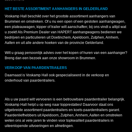
HET BESTE ASSORTIMENT AANHANGERS IN GELDERLAND
Voskamp Hall beschikt over het grootste assortiment aanhangers van
Brummen en omstreken. Of u nu een open of een gesloten aanhangwagen,
een plateauwagen, kipper of trailer wilt aanschaffen; bij ons vindt u altijd wat
u zoekt! Als Premium Dealer van HAPERT aanhangwagens bedienen we
bedrijven en particulieren uit Doetinchem, Apeldoorn, Zutphen, Arnhem,
Aalten en uit alle andere hoeken van de provincie Gelderland.
Wilt u graag persoonlijk advies over het kopen of huren van een aanhanger?
Breng dan een bezoek aan onze showroom in Brummen.
VERKOOP VAN PAARDENTRAILERS
Daarnaast is Voskamp Hall ook gespecialiseerd in de verkoop en
onderhoud van paardentrailers.
Als u uw paard wilt vervoeren is een betrouwbare paardentrailer belangrijk.
Voskamp Hall helpt u op weg naar topprestaties! Daarvoor staat ons
uitgebreide assortiment paardentrailers en koets-paardentrailers garant.
Paardenliefhebbers uit Apeldoorn, Zutphen, Arnhem, Aalten en omstreken
weten ons al vele jaren te vinden voor topkwaliteit paardentrailers in
uiteenlopende uitvoeringen en afmetingen.