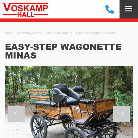
Home
Marathonwagens
Easy-step wagens
Easy-step wagonette Minas
EASY-STEP WAGONETTE
MINAS