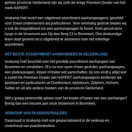
gehele provincie Gelderland zijn wij zelfs de enige Premium Dealer van het
merk HAPERT.
Voskamp Hall levert een uitgebreid assortiment aanhangwagens, geschikt
voor zowel ondernemers als particulieren. Voor eenmalig gebruik bieden wij
u ook de mogelijkheid om een aanhangwagen te huren. Kom gerust eens
langs in de showroom aan Op den Berg 23 in Brummen. Ons deskundige
team staat gereed om u uitgebreid te adviseren over het volledige
assortiment.
HET BESTE ASSORTIMENT AANHANGERS IN GELDERLAND
Voskamp Hall beschikt over het grootste assortiment aanhangers van
Brummen en omstreken. Of u nu een open of een gesloten aanhangwagen,
een plateauwagen, kipper of trailer wilt aanschaffen; bij ons vindt u altijd wat
u zoekt! Als Premium Dealer van HAPERT aanhangwagens bedienen we
bedrijven en particulieren uit Doetinchem, Apeldoorn, Zutphen, Arnhem,
Aalten en uit alle andere hoeken van de provincie Gelderland.
Wilt u graag persoonlijk advies over het kopen of huren van een aanhanger?
Breng dan een bezoek aan onze showroom in Brummen.
VERKOOP VAN PAARDENTRAILERS
Daarnaast is Voskamp Hall ook gespecialiseerd in de verkoop en
onderhoud van paardentrailers.