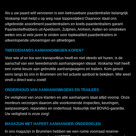
Als u uw paard wilt vervoeren is een betrouwbare paardentrailer belangrijk.
Voskamp Hall helpt u op weg naar topprestaties! Daarvoor staat ons
uitgebreide assortiment paardentrailers en koets-paardentrailers garant.
Paardenliefhebbers uit Apeldoorn, Zutphen, Arnhem, Aalten en omstreken
weten ons al vele jaren te vinden voor topkwaliteit paardentrailers in
uiteenlopende uitvoeringen en afmetingen.
TWEEDEHANDS AANHANGWAGEN KOPEN?
Voor wie af en toe een transportklus heeft en niet steeds wil huren, is de
aanschaf van een tweedehands aanhangwagen ideaal. Voskamp Hall heeft
een ruime keuze aan gebruikte aanhangwagens en trailers. Kom gerust
eens langs bij ons in Brummen om het actuele aanbod te bekijken. Wie weet
vindt u direct wat u zoekt!
ONDERHOUD VAN AANHANGWAGENS EN TRAILERS
De veiligheid van onze klanten en alle aanhangers staat altijd voorop. Onze
monteurs verzorgen daarom alle voorkomende inspecties, keuringen,
aanpassingen, reparaties en onderhoud. Natuurlijk met BOVAG-garantie.
Uw veiligheid is onze zorg!
MAGAZIJN MET HAPERT AANHANGER-ONDERDELEN
In ons magazijn in Brummen hebben we een ruime voorraad reserve-