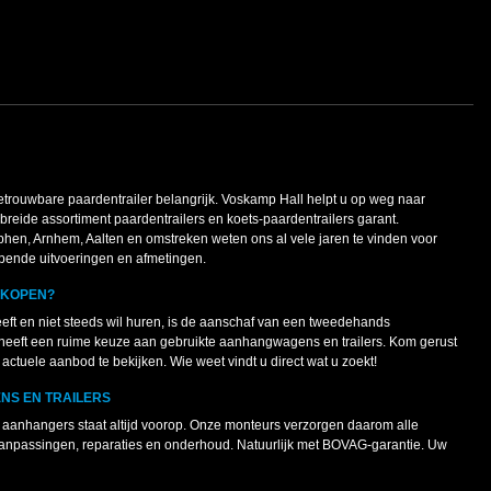
betrouwbare paardentrailer belangrijk. Voskamp Hall helpt u op weg naar
ebreide assortiment paardentrailers en koets-paardentrailers garant.
phen, Arnhem, Aalten en omstreken weten ons al vele jaren te vinden voor
lopende uitvoeringen en afmetingen.
KOPEN?
eeft en niet steeds wil huren, is de aanschaf van een tweedehands
eeft een ruime keuze aan gebruikte aanhangwagens en trailers. Kom gerust
actuele aanbod te bekijken. Wie weet vindt u direct wat u zoekt!
S EN TRAILERS
e aanhangers staat altijd voorop. Onze monteurs verzorgen daarom alle
anpassingen, reparaties en onderhoud. Natuurlijk met BOVAG-garantie. Uw