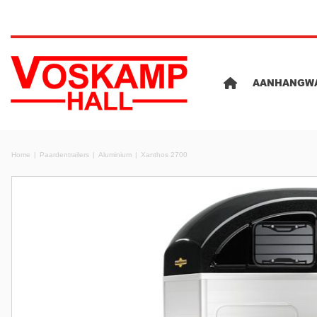
AANHANGW
Home
Paardentrailers
Aluminium
Xanthos 2700