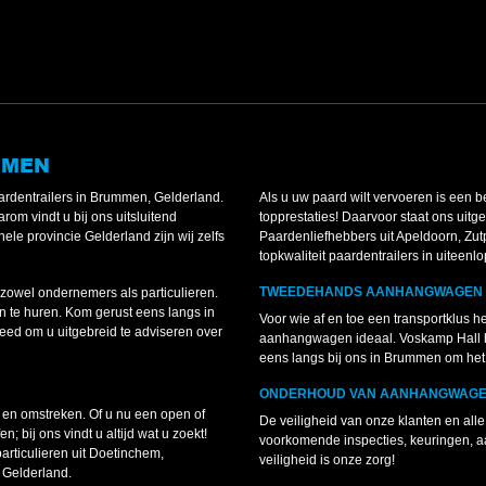
MMEN
rdentrailers in Brummen, Gelderland.
Als u uw paard wilt vervoeren is een 
rom vindt u bij ons uitsluitend
topprestaties! Daarvoor staat ons uitg
le provincie Gelderland zijn wij zelfs
Paardenliefhebbers uit Apeldoorn, Zut
topkwaliteit paardentrailers in uiteen
TWEEDEHANDS AANHANGWAGEN 
zowel ondernemers als particulieren.
 te huren. Kom gerust eens langs in
Voor wie af en toe een transportklus h
ed om u uitgebreid te adviseren over
aanhangwagen ideaal. Voskamp Hall h
eens langs bij ons in Brummen om het 
ONDERHOUD VAN AANHANGWAGEN
en omstreken. Of u nu een open of
De veiligheid van onze klanten en all
 bij ons vindt u altijd wat u zoekt!
voorkomende inspecties, keuringen, a
ticulieren uit Doetinchem,
veiligheid is onze zorg!
 Gelderland.