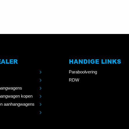
EALER
HANDIGE LINKS
Paraboolvering
RDW
angwagens
angwagen kopen
n aanhangwagens