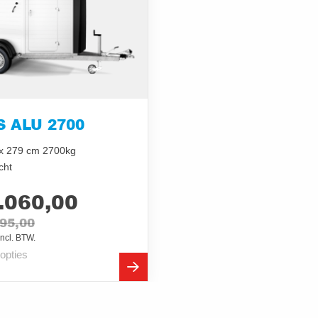
 ALU 2700
 x 279 cm 2700kg
cht
.060,00
695,00
ncl. BTW.
 opties