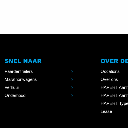
SNEL NAAR
OVER D
Paardentrailers
Occations
Marathonwagens
Over ons
Verhuur
HAPERT Aanh
Onderhoud
HAPERT Aanh
HAPERT Type
Lease