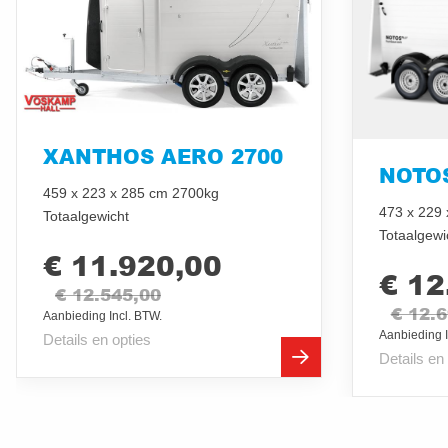
XANTHOS AERO 2700
NOTOS
459 x 223 x 285 cm 2700kg
473 x 229
Totaalgewicht
Totaalgewi
€ 11.920,00
€ 12
€ 12.545,00
€ 12.
Aanbieding Incl. BTW.
Aanbieding I
Details en opties
Details en