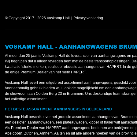
© Copyright 2017 - 2026 Voskamp Hall
Privacy verklaring
VOSKAMP HALL - AANHANGWAGENS BRU
Al meer dan 25 jaar is Voskamp Hall dé leverancier van aanhangwagens en paa
Wij begrijpen dat u alleen tevreden bent met de beste transportoplossingen. Daa
kwalitatief sterke merken, zoals de robuuste aanhangers van HAPERT. In de gehe
de enige Premium Dealer van het merk HAPERT.
Voskamp Hall levert een uitgebreid assortiment aanhangwagens, geschikt voor 
Voor eenmalig gebruik bieden wij u ook de mogelijkheid om een aanhangwagen
de showroom aan Op den Berg 23 in Brummen. Ons deskundige team staat gere
het volledige assortiment.
HET BESTE ASSORTIMENT AANHANGERS IN GELDERLAND
Voskamp Hall beschikt over het grootste assortiment aanhangers van Brummen 
een gesloten aanhangwagen, een plateauwagen, kipper of trailer wilt aanschaffen;
Als Premium Dealer van HAPERT aanhangwagens bedienen we bedrijven en par
Apeldoorn, Zutphen, Arnhem, Aalten en uit alle andere hoeken van de provincie