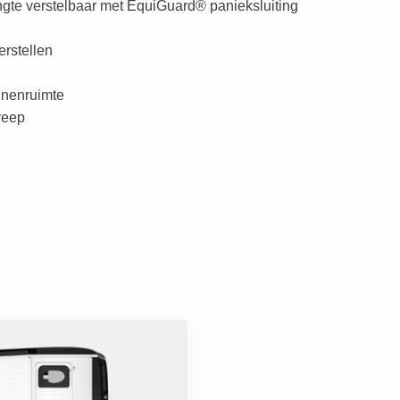
ngte verstelbaar met EquiGuard® panieksluiting
erstellen
innenruimte
reep