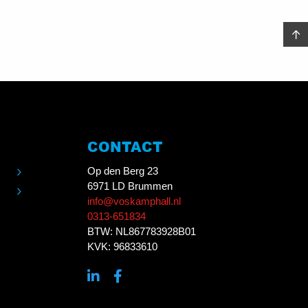
CONTACT
Op den Berg 23
6971 LD Brummen
info@voskamphall.nl
0313-651834
BTW: NL867783928B01
KVK: 96833610