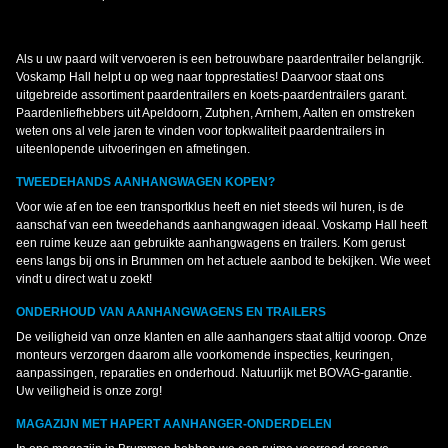
Als u uw paard wilt vervoeren is een betrouwbare paardentrailer belangrijk.
Voskamp Hall helpt u op weg naar topprestaties! Daarvoor staat ons
uitgebreide assortiment paardentrailers en koets-paardentrailers garant.
Paardenliefhebbers uit Apeldoorn, Zutphen, Arnhem, Aalten en omstreken
weten ons al vele jaren te vinden voor topkwaliteit paardentrailers in
uiteenlopende uitvoeringen en afmetingen.
TWEEDEHANDS AANHANGWAGEN KOPEN?
Voor wie af en toe een transportklus heeft en niet steeds wil huren, is de
aanschaf van een tweedehands aanhangwagen ideaal. Voskamp Hall heeft
een ruime keuze aan gebruikte aanhangwagens en trailers. Kom gerust
eens langs bij ons in Brummen om het actuele aanbod te bekijken. Wie weet
vindt u direct wat u zoekt!
ONDERHOUD VAN AANHANGWAGENS EN TRAILERS
De veiligheid van onze klanten en alle aanhangers staat altijd voorop. Onze
monteurs verzorgen daarom alle voorkomende inspecties, keuringen,
aanpassingen, reparaties en onderhoud. Natuurlijk met BOVAG-garantie.
Uw veiligheid is onze zorg!
MAGAZIJN MET HAPERT AANHANGER-ONDERDELEN