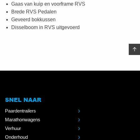
Gaas van kuip en voorframe RVS
Brede RVS Pedalen
Geveerd bokkussen
Disselboom in RVS uitgevoerd
SNEL NAAR
Paardentrailers
Marathonwagens
Verhuur
Onderhoud