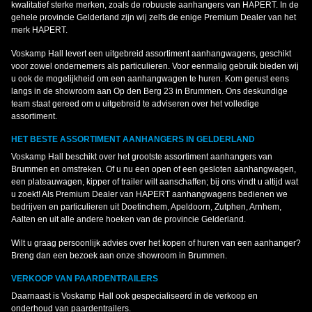
kwalitatief sterke merken, zoals de robuuste aanhangers van HAPERT. In de
gehele provincie Gelderland zijn wij zelfs de enige Premium Dealer van het
merk HAPERT.
Voskamp Hall levert een uitgebreid assortiment aanhangwagens, geschikt
voor zowel ondernemers als particulieren. Voor eenmalig gebruik bieden wij
u ook de mogelijkheid om een aanhangwagen te huren. Kom gerust eens
langs in de showroom aan Op den Berg 23 in Brummen. Ons deskundige
team staat gereed om u uitgebreid te adviseren over het volledige
assortiment.
HET BESTE ASSORTIMENT AANHANGERS IN GELDERLAND
Voskamp Hall beschikt over het grootste assortiment aanhangers van
Brummen en omstreken. Of u nu een open of een gesloten aanhangwagen,
een plateauwagen, kipper of trailer wilt aanschaffen; bij ons vindt u altijd wat
u zoekt! Als Premium Dealer van HAPERT aanhangwagens bedienen we
bedrijven en particulieren uit Doetinchem, Apeldoorn, Zutphen, Arnhem,
Aalten en uit alle andere hoeken van de provincie Gelderland.
Wilt u graag persoonlijk advies over het kopen of huren van een aanhanger?
Breng dan een bezoek aan onze showroom in Brummen.
VERKOOP VAN PAARDENTRAILERS
Daarnaast is Voskamp Hall ook gespecialiseerd in de verkoop en
onderhoud van paardentrailers.