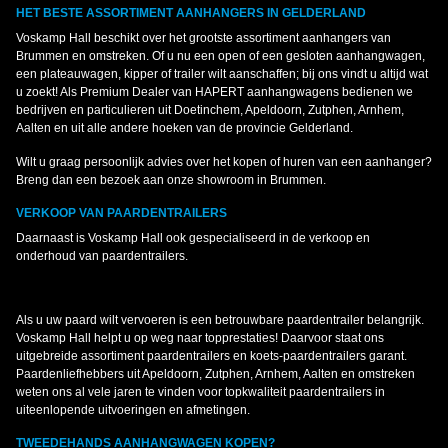
HET BESTE ASSORTIMENT AANHANGERS IN GELDERLAND
Voskamp Hall beschikt over het grootste assortiment aanhangers van
Brummen en omstreken. Of u nu een open of een gesloten aanhangwagen,
een plateauwagen, kipper of trailer wilt aanschaffen; bij ons vindt u altijd wat
u zoekt! Als Premium Dealer van HAPERT aanhangwagens bedienen we
bedrijven en particulieren uit Doetinchem, Apeldoorn, Zutphen, Arnhem,
Aalten en uit alle andere hoeken van de provincie Gelderland.
Wilt u graag persoonlijk advies over het kopen of huren van een aanhanger?
Breng dan een bezoek aan onze showroom in Brummen.
VERKOOP VAN PAARDENTRAILERS
Daarnaast is Voskamp Hall ook gespecialiseerd in de verkoop en
onderhoud van paardentrailers.
Als u uw paard wilt vervoeren is een betrouwbare paardentrailer belangrijk.
Voskamp Hall helpt u op weg naar topprestaties! Daarvoor staat ons
uitgebreide assortiment paardentrailers en koets-paardentrailers garant.
Paardenliefhebbers uit Apeldoorn, Zutphen, Arnhem, Aalten en omstreken
weten ons al vele jaren te vinden voor topkwaliteit paardentrailers in
uiteenlopende uitvoeringen en afmetingen.
TWEEDEHANDS AANHANGWAGEN KOPEN?