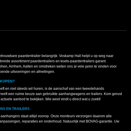
betrouwbare paardentrailer belangrijk. Voskamp Hall helpt u op weg naar
ebreide assortiment paardentrailers en koets-paardentrailers garant.
phen, Arnhem, Aalten en omstreken weten ons al vele jaren te vinden voor
lopende uitvoeringen en afmetingen.
KOPEN?
eeft en niet steeds wil huren, is de aanschaf van een tweedehands
eeft een ruime keuze aan gebruikte aanhangwagens en trailers. Kom gerust
actuele aanbod te bekijken. Wie weet vindt u direct wat u zoekt!
S EN TRAILERS
e aanhangers staat altijd voorop. Onze monteurs verzorgen daarom alle
anpassingen, reparaties en onderhoud. Natuurlijk met BOVAG-garantie. Uw