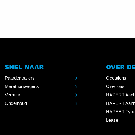
SNEL NAAR
OVER D
Paardentrailers
Occations
Marathonwagens
Over ons
Verhuur
HAPERT Aanh
Onderhoud
HAPERT Aanh
HAPERT Type
Lease