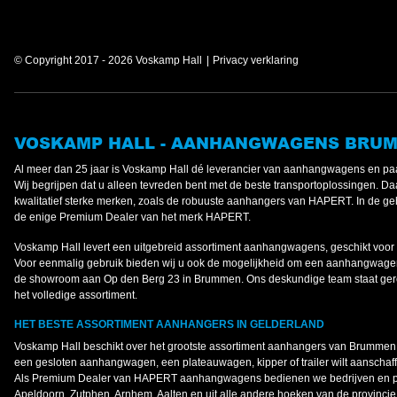
© Copyright 2017 - 2026 Voskamp Hall
Privacy verklaring
VOSKAMP HALL - AANHANGWAGENS BRU
Al meer dan 25 jaar is Voskamp Hall dé leverancier van aanhangwagens en paa
Wij begrijpen dat u alleen tevreden bent met de beste transportoplossingen. Daa
kwalitatief sterke merken, zoals de robuuste aanhangers van HAPERT. In de gehe
de enige Premium Dealer van het merk HAPERT.
Voskamp Hall levert een uitgebreid assortiment aanhangwagens, geschikt voor 
Voor eenmalig gebruik bieden wij u ook de mogelijkheid om een aanhangwagen
de showroom aan Op den Berg 23 in Brummen. Ons deskundige team staat gere
het volledige assortiment.
HET BESTE ASSORTIMENT AANHANGERS IN GELDERLAND
Voskamp Hall beschikt over het grootste assortiment aanhangers van Brummen 
een gesloten aanhangwagen, een plateauwagen, kipper of trailer wilt aanschaffen;
Als Premium Dealer van HAPERT aanhangwagens bedienen we bedrijven en par
Apeldoorn, Zutphen, Arnhem, Aalten en uit alle andere hoeken van de provincie