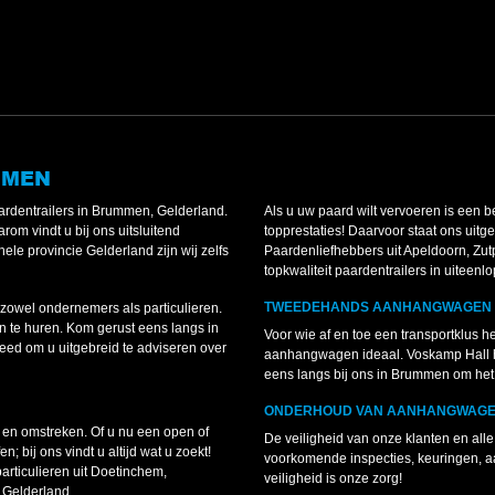
MMEN
rdentrailers in Brummen, Gelderland.
Als u uw paard wilt vervoeren is een 
rom vindt u bij ons uitsluitend
topprestaties! Daarvoor staat ons uitg
le provincie Gelderland zijn wij zelfs
Paardenliefhebbers uit Apeldoorn, Zut
topkwaliteit paardentrailers in uiteen
TWEEDEHANDS AANHANGWAGEN 
zowel ondernemers als particulieren.
 te huren. Kom gerust eens langs in
Voor wie af en toe een transportklus h
ed om u uitgebreid te adviseren over
aanhangwagen ideaal. Voskamp Hall h
eens langs bij ons in Brummen om het 
ONDERHOUD VAN AANHANGWAGEN
en omstreken. Of u nu een open of
De veiligheid van onze klanten en all
 bij ons vindt u altijd wat u zoekt!
voorkomende inspecties, keuringen, a
ticulieren uit Doetinchem,
veiligheid is onze zorg!
 Gelderland.