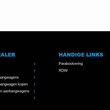
EALER
HANDIGE LINKS
Paraboolvering
RDW
angwagens
angwagen kopen
n aanhangwagens