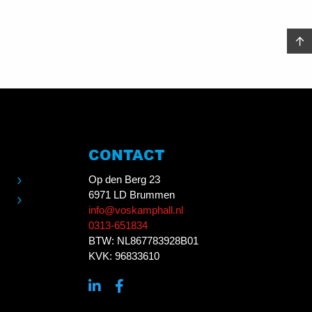
CONTACT
Op den Berg 23
6971 LD Brummen
info@voskamphall.nl
0313-651834
BTW: NL867783928B01
KVK: 96833610