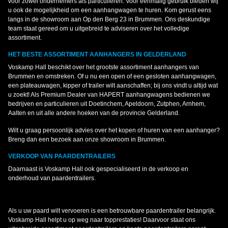
voor zowel ondernemers als particulieren. Voor eenmalig gebruik bieden wij
u ook de mogelijkheid om een aanhangwagen te huren. Kom gerust eens
langs in de showroom aan Op den Berg 23 in Brummen. Ons deskundige
team staat gereed om u uitgebreid te adviseren over het volledige
assortiment.
HET BESTE ASSORTIMENT AANHANGERS IN GELDERLAND
Voskamp Hall beschikt over het grootste assortiment aanhangers van
Brummen en omstreken. Of u nu een open of een gesloten aanhangwagen,
een plateauwagen, kipper of trailer wilt aanschaffen; bij ons vindt u altijd wat
u zoekt! Als Premium Dealer van HAPERT aanhangwagens bedienen we
bedrijven en particulieren uit Doetinchem, Apeldoorn, Zutphen, Arnhem,
Aalten en uit alle andere hoeken van de provincie Gelderland.
Wilt u graag persoonlijk advies over het kopen of huren van een aanhanger?
Breng dan een bezoek aan onze showroom in Brummen.
VERKOOP VAN PAARDENTRAILERS
Daarnaast is Voskamp Hall ook gespecialiseerd in de verkoop en
onderhoud van paardentrailers.
Als u uw paard wilt vervoeren is een betrouwbare paardentrailer belangrijk.
Voskamp Hall helpt u op weg naar topprestaties! Daarvoor staat ons