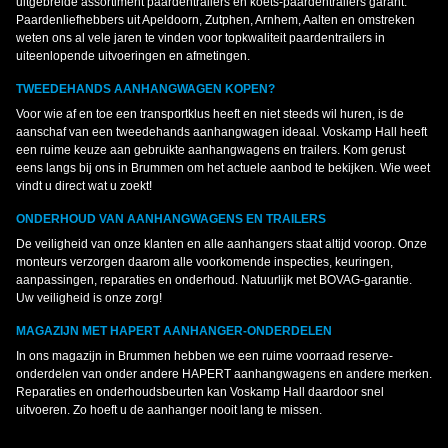
uitgebreide assortiment paardentrailers en koets-paardentrailers garant.
Paardenliefhebbers uit Apeldoorn, Zutphen, Arnhem, Aalten en omstreken
weten ons al vele jaren te vinden voor topkwaliteit paardentrailers in
uiteenlopende uitvoeringen en afmetingen.
TWEEDEHANDS AANHANGWAGEN KOPEN?
Voor wie af en toe een transportklus heeft en niet steeds wil huren, is de
aanschaf van een tweedehands aanhangwagen ideaal. Voskamp Hall heeft
een ruime keuze aan gebruikte aanhangwagens en trailers. Kom gerust
eens langs bij ons in Brummen om het actuele aanbod te bekijken. Wie weet
vindt u direct wat u zoekt!
ONDERHOUD VAN AANHANGWAGENS EN TRAILERS
De veiligheid van onze klanten en alle aanhangers staat altijd voorop. Onze
monteurs verzorgen daarom alle voorkomende inspecties, keuringen,
aanpassingen, reparaties en onderhoud. Natuurlijk met BOVAG-garantie.
Uw veiligheid is onze zorg!
MAGAZIJN MET HAPERT AANHANGER-ONDERDELEN
In ons magazijn in Brummen hebben we een ruime voorraad reserve-
onderdelen van onder andere HAPERT aanhangwagens en andere merken.
Reparaties en onderhoudsbeurten kan Voskamp Hall daardoor snel
uitvoeren. Zo hoeft u de aanhanger nooit lang te missen.