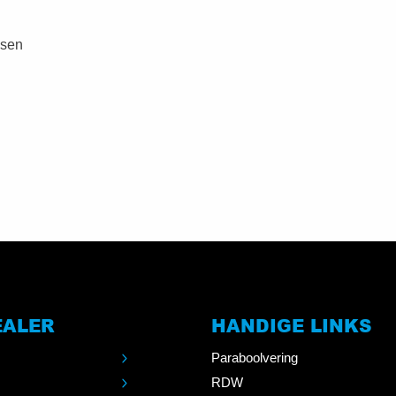
ssen
EALER
HANDIGE LINKS
Paraboolvering
RDW