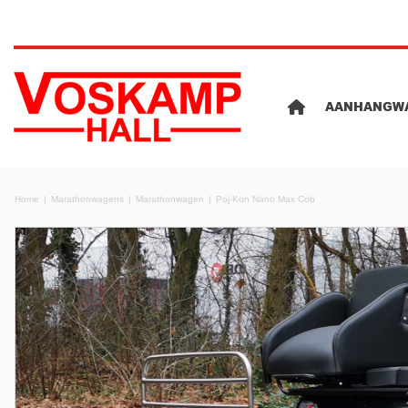
AANHANGW
Home
Marathonwagens
Marathonwagen
Poj-Kon Nano Max Cob