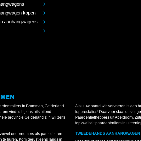
angwagens
angwagen kopen
n aanhangwagens
MMEN
rdentrailers in Brummen, Gelderland.
Als u uw paard wilt vervoeren is een 
rom vindt u bij ons uitsluitend
topprestaties! Daarvoor staat ons uitg
le provincie Gelderland zijn wij zelfs
Paardenliefhebbers uit Apeldoorn, Zut
topkwaliteit paardentrailers in uiteen
TWEEDEHANDS AANHANGWAGEN 
zowel ondernemers als particulieren.
 te huren. Kom gerust eens langs in