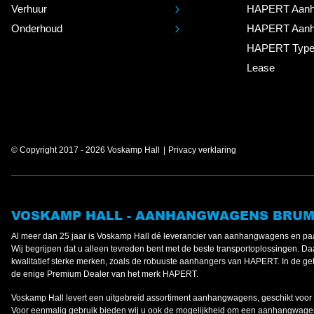
Verhuur
HAPERT Aanh
Onderhoud
HAPERT Aanh
HAPERT Type
Lease
© Copyright 2017 - 2026 Voskamp Hall
Privacy verklaring
VOSKAMP HALL - AANHANGWAGENS BRU
Al meer dan 25 jaar is Voskamp Hall dé leverancier van aanhangwagens en paa
Wij begrijpen dat u alleen tevreden bent met de beste transportoplossingen. Daa
kwalitatief sterke merken, zoals de robuuste aanhangers van HAPERT. In de gehe
de enige Premium Dealer van het merk HAPERT.
Voskamp Hall levert een uitgebreid assortiment aanhangwagens, geschikt voor 
Voor eenmalig gebruik bieden wij u ook de mogelijkheid om een aanhangwagen