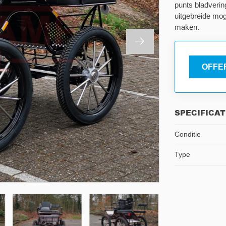
punts bladverin
uitgebreide mo
maken.
OFFE
SPECIFICAT
Conditie
Type