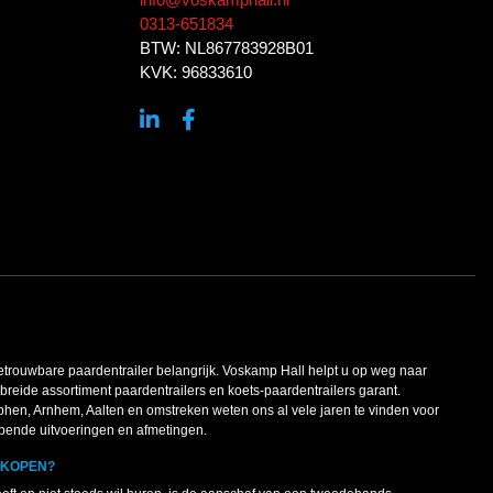
0313-651834
BTW: NL867783928B01
KVK: 96833610
betrouwbare paardentrailer belangrijk. Voskamp Hall helpt u op weg naar
ebreide assortiment paardentrailers en koets-paardentrailers garant.
phen, Arnhem, Aalten en omstreken weten ons al vele jaren te vinden voor
lopende uitvoeringen en afmetingen.
KOPEN?