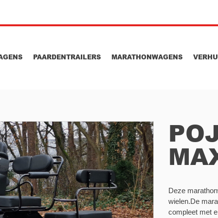
AGENS
PAARDENTRAILERS
MARATHONWAGENS
VERH
PO
MA
Deze marathonw
wielen.De mara
compleet met e