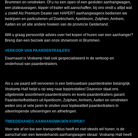
Brummen en omstreken. Of u nu een open of een gesloten aanhangwagen,
een plateauwagen, kipper of trailer wilt aanschaffen; bij ons vindt u altijd wat
u zoekt! Als Premium Dealer van HAPERT aanhangwagens bedienen we
bedrijven en particulieren uit Doetinchem, Apeldoorn, Zutphen, Arnhem,
Aalten en uit alle andere hoeken van de provincie Gelderland.
Wilt u graag persoonlijk advies over het kopen of huren van een aanhanger?
Breng dan een bezoek aan onze showroom in Brummen.
VERKOOP VAN PAARDENTRAILERS
Daarnaast is Voskamp Hall ook gespecialiseerd in de verkoop en
onderhoud van paardentrailers.
Als u uw paard wilt vervoeren is een betrouwbare paardentrailer belangrijk.
Voskamp Hall helpt u op weg naar topprestaties! Daarvoor staat ons
uitgebreide assortiment paardentrailers en koets-paardentrailers garant.
Paardenliefhebbers uit Apeldoorn, Zutphen, Arnhem, Aalten en omstreken
weten ons al vele jaren te vinden voor topkwaliteit paardentrailers in
uiteenlopende uitvoeringen en afmetingen.
TWEEDEHANDS AANHANGWAGEN KOPEN?
Voor wie af en toe een transportklus heeft en niet steeds wil huren, is de
aanschaf van een tweedehands aanhangwagen ideaal. Voskamp Hall heeft