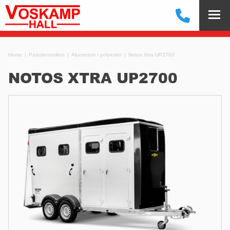
Home
Paardentrailers
Aluminium / polyester
Notos Xtra UP2700
NOTOS XTRA UP2700