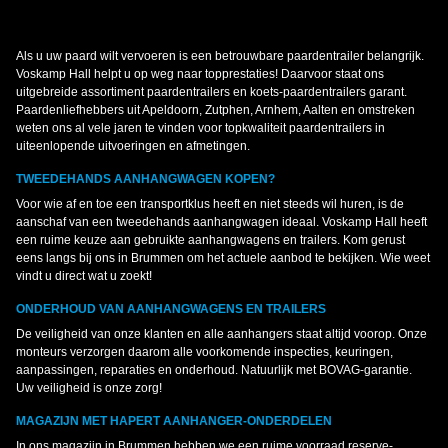
Als u uw paard wilt vervoeren is een betrouwbare paardentrailer belangrijk.
Voskamp Hall helpt u op weg naar topprestaties! Daarvoor staat ons
uitgebreide assortiment paardentrailers en koets-paardentrailers garant.
Paardenliefhebbers uit Apeldoorn, Zutphen, Arnhem, Aalten en omstreken
weten ons al vele jaren te vinden voor topkwaliteit paardentrailers in
uiteenlopende uitvoeringen en afmetingen.
TWEEDEHANDS AANHANGWAGEN KOPEN?
Voor wie af en toe een transportklus heeft en niet steeds wil huren, is de
aanschaf van een tweedehands aanhangwagen ideaal. Voskamp Hall heeft
een ruime keuze aan gebruikte aanhangwagens en trailers. Kom gerust
eens langs bij ons in Brummen om het actuele aanbod te bekijken. Wie weet
vindt u direct wat u zoekt!
ONDERHOUD VAN AANHANGWAGENS EN TRAILERS
De veiligheid van onze klanten en alle aanhangers staat altijd voorop. Onze
monteurs verzorgen daarom alle voorkomende inspecties, keuringen,
aanpassingen, reparaties en onderhoud. Natuurlijk met BOVAG-garantie.
Uw veiligheid is onze zorg!
MAGAZIJN MET HAPERT AANHANGER-ONDERDELEN
In ons magazijn in Brummen hebben we een ruime voorraad reserve-