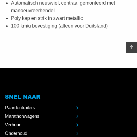
Automatisch neuswiel, centraal gemonteerd met
manoeuvreerhendel
Poly kap en strik in zwart metallic
100 km/u bevestiging (alleen voor Duitsland)
SNEL NAAR
Paardentrailers
Marathonwagens
Verhuur
Onderhoud