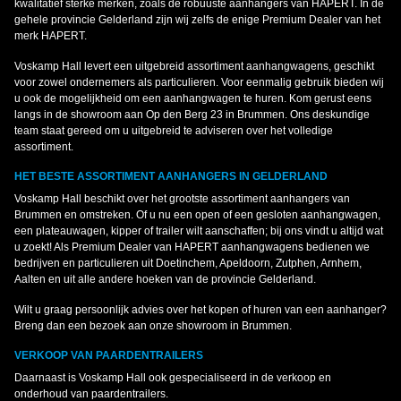
kwalitatief sterke merken, zoals de robuuste aanhangers van HAPERT. In de
gehele provincie Gelderland zijn wij zelfs de enige Premium Dealer van het
merk HAPERT.
Voskamp Hall levert een uitgebreid assortiment aanhangwagens, geschikt
voor zowel ondernemers als particulieren. Voor eenmalig gebruik bieden wij
u ook de mogelijkheid om een aanhangwagen te huren. Kom gerust eens
langs in de showroom aan Op den Berg 23 in Brummen. Ons deskundige
team staat gereed om u uitgebreid te adviseren over het volledige
assortiment.
HET BESTE ASSORTIMENT AANHANGERS IN GELDERLAND
Voskamp Hall beschikt over het grootste assortiment aanhangers van
Brummen en omstreken. Of u nu een open of een gesloten aanhangwagen,
een plateauwagen, kipper of trailer wilt aanschaffen; bij ons vindt u altijd wat
u zoekt! Als Premium Dealer van HAPERT aanhangwagens bedienen we
bedrijven en particulieren uit Doetinchem, Apeldoorn, Zutphen, Arnhem,
Aalten en uit alle andere hoeken van de provincie Gelderland.
Wilt u graag persoonlijk advies over het kopen of huren van een aanhanger?
Breng dan een bezoek aan onze showroom in Brummen.
VERKOOP VAN PAARDENTRAILERS
Daarnaast is Voskamp Hall ook gespecialiseerd in de verkoop en
onderhoud van paardentrailers.