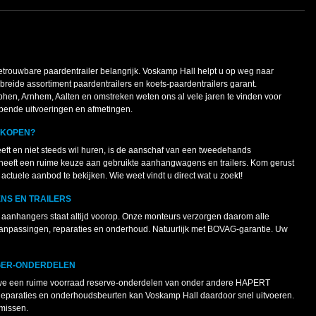
betrouwbare paardentrailer belangrijk. Voskamp Hall helpt u op weg naar
ebreide assortiment paardentrailers en koets-paardentrailers garant.
phen, Arnhem, Aalten en omstreken weten ons al vele jaren te vinden voor
lopende uitvoeringen en afmetingen.
KOPEN?
eeft en niet steeds wil huren, is de aanschaf van een tweedehands
eeft een ruime keuze aan gebruikte aanhangwagens en trailers. Kom gerust
actuele aanbod te bekijken. Wie weet vindt u direct wat u zoekt!
S EN TRAILERS
e aanhangers staat altijd voorop. Onze monteurs verzorgen daarom alle
anpassingen, reparaties en onderhoud. Natuurlijk met BOVAG-garantie. Uw
GER-ONDERDELEN
we een ruime voorraad reserve-onderdelen van onder andere HAPERT
araties en onderhoudsbeurten kan Voskamp Hall daardoor snel uitvoeren.
 missen.