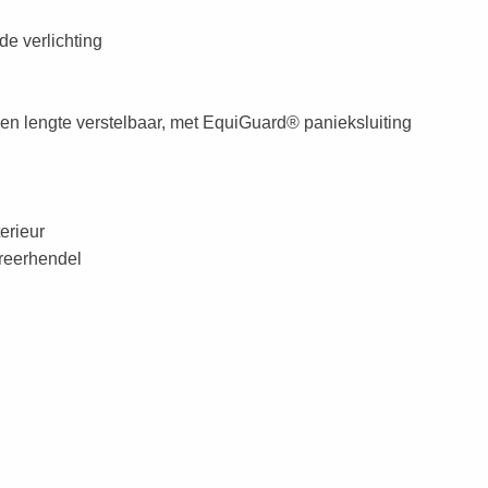
de verlichting
en lengte verstelbaar, met EquiGuard® panieksluiting
terieur
reerhendel