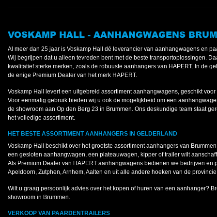
VOSKAMP HALL - AANHANGWAGENS BRU
Al meer dan 25 jaar is Voskamp Hall dé leverancier van aanhangwagens en paa
Wij begrijpen dat u alleen tevreden bent met de beste transportoplossingen. Daa
kwalitatief sterke merken, zoals de robuuste aanhangers van HAPERT. In de gehe
de enige Premium Dealer van het merk HAPERT.
Voskamp Hall levert een uitgebreid assortiment aanhangwagens, geschikt voor 
Voor eenmalig gebruik bieden wij u ook de mogelijkheid om een aanhangwagen
de showroom aan Op den Berg 23 in Brummen. Ons deskundige team staat gere
het volledige assortiment.
HET BESTE ASSORTIMENT AANHANGERS IN GELDERLAND
Voskamp Hall beschikt over het grootste assortiment aanhangers van Brummen 
een gesloten aanhangwagen, een plateauwagen, kipper of trailer wilt aanschaffen;
Als Premium Dealer van HAPERT aanhangwagens bedienen we bedrijven en par
Apeldoorn, Zutphen, Arnhem, Aalten en uit alle andere hoeken van de provincie
Wilt u graag persoonlijk advies over het kopen of huren van een aanhanger? 
showroom in Brummen.
VERKOOP VAN PAARDENTRAILERS