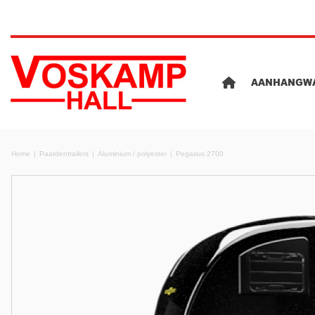
AANHANGW
Home
Paardentrailers
Aluminium / polyester
Pegasus 2700