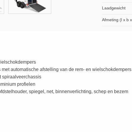
Laadgewicht
Afmeting (l x b x
wielschokdempers
et automatische afstelling van de rem- en wielschokdempers
spiraalveerchassis
minium profielen
fdstelhouder, spiegel, net, binnenverlichting, schep en bezem