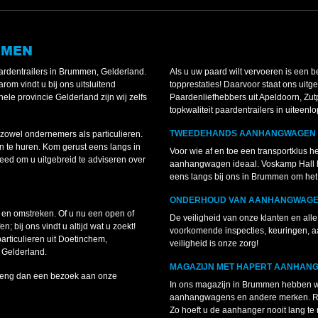
MMEN
rdentrailers in Brummen, Gelderland.
Als u uw paard wilt vervoeren is een 
rom vindt u bij ons uitsluitend
topprestaties! Daarvoor staat ons uitg
le provincie Gelderland zijn wij zelfs
Paardenliefhebbers uit Apeldoorn, Zut
topkwaliteit paardentrailers in uiteen
TWEEDEHANDS AANHANGWAGEN 
zowel ondernemers als particulieren.
 te huren. Kom gerust eens langs in
Voor wie af en toe een transportklus h
ed om u uitgebreid te adviseren over
aanhangwagen ideaal. Voskamp Hall h
eens langs bij ons in Brummen om het 
ONDERHOUD VAN AANHANGWAGEN
en omstreken. Of u nu een open of
De veiligheid van onze klanten en all
 bij ons vindt u altijd wat u zoekt!
voorkomende inspecties, keuringen, a
ticulieren uit Doetinchem,
veiligheid is onze zorg!
 Gelderland.
MAGAZIJN MET HAPERT AANHAN
Breng dan een bezoek aan onze
In ons magazijn in Brummen hebben 
aanhangwagens en andere merken. Rep
Zo hoeft u de aanhanger nooit lang te